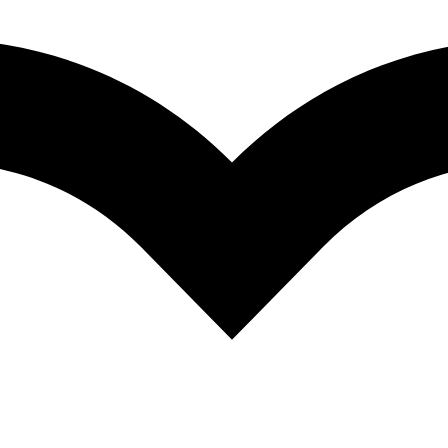
tra
Meraviglia Bautique
, selezionati con cura per regalare comfort, st
e scelte nella pagina del prodotto