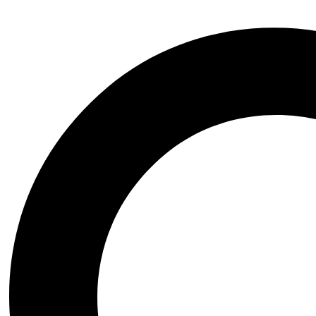
Accessori per uno stile
Meraviglioso
97 products
I Preferiti della Bautique
Solo il meglio per il tuo Cavalier! Scopri i prodotti più amati della nos
Quick view
Aggiungi alla Lista desideri
Compare
Sinfonia 7 – Maschera Ristrutturante Bio
37,00
€
-
55,00
€
Fascia di prezzo: da 37,00 € a 55,00 €
Scegli
Questo prodotto ha più varianti. Le opzioni possono esser
Quick view
Aggiungi alla Lista desideri
Compare
Glow Regale – Azione ristrutturante e protettiva
23,00
€