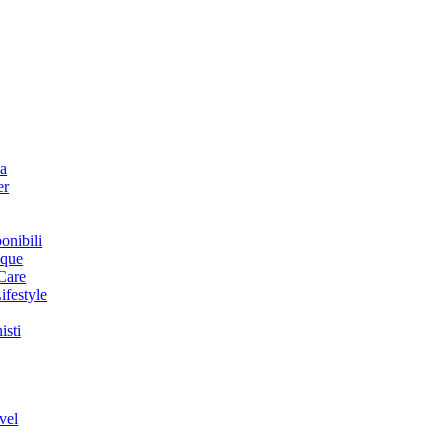
na
er
onibili
ique
Care
ifestyle
isti