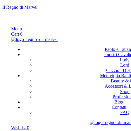
Il Regno di Marvel
Menu
Cart
0
Paolo e Tatia
I nostri Cavali
Lady
Lord
Cuccioli Disp
Meraviglia Baut
Beauty & 
Accessori & L
Shop
Profession
Blog
Contatti
FAQ
Wishlist
0