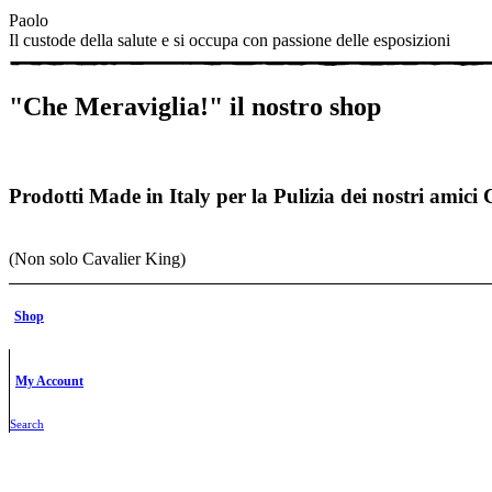
Paolo
Il custode della salute e si occupa con passione delle esposizioni
"Che Meraviglia!" il nostro shop
Prodotti Made in Italy per la Pulizia dei nostri amici 
(Non solo Cavalier King)
Una “
Bautique
“ per il benessere dei nostri Amici.
Cosmetici made in 
Shop
Ogni prodotto a marchio Meraviglia è
una coccola e un’attenzione i
My Account
Vai allo SHOP
Search
Beauty & Care
per trattamenti reali
12 products